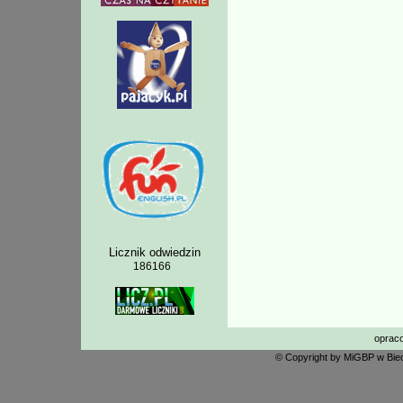
Licznik odwiedzin
186166
oprac
© Copyright by MiGBP w Biec