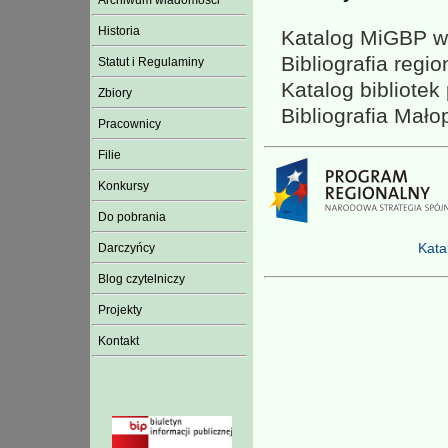
Archiwum wiadomości
Historia
Katalog MiGBP w 
Bibliografia regio
Statut i Regulaminy
Katalog bibliotek
Zbiory
Bibliografia Mało
Pracownicy
Filie
Konkursy
Do pobrania
Kata
Darczyńcy
Blog czytelniczy
Projekty
Kontakt