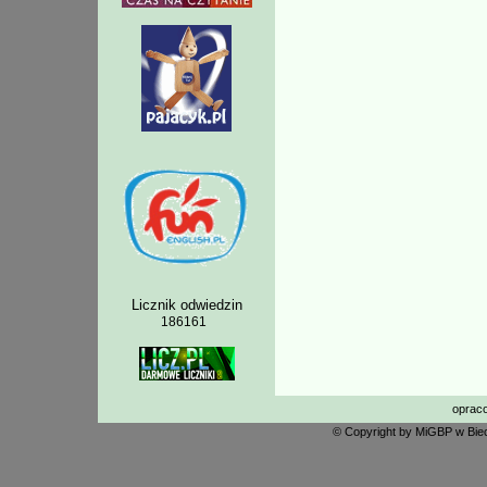
Licznik odwiedzin
186161
oprac
© Copyright by MiGBP w Biec