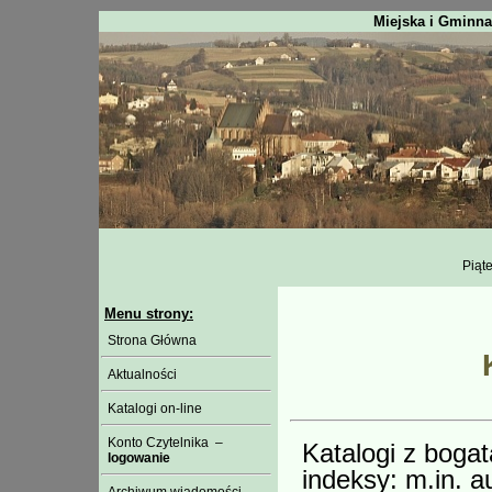
Miejska i Gminna
Piąte
Menu strony:
Strona Główna
Aktualności
Katalogi on-line
Konto Czytelnika –
Katalogi z boga
logowanie
indeksy: m.in. au