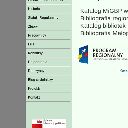
Archiwum wiadomości
Historia
Katalog MiGBP w 
Bibliografia regio
Statut i Regulaminy
Katalog bibliotek
Zbiory
Bibliografia Mało
Pracownicy
Filie
Konkursy
Do pobrania
Kata
Darczyńcy
Blog czytelniczy
Projekty
Kontakt