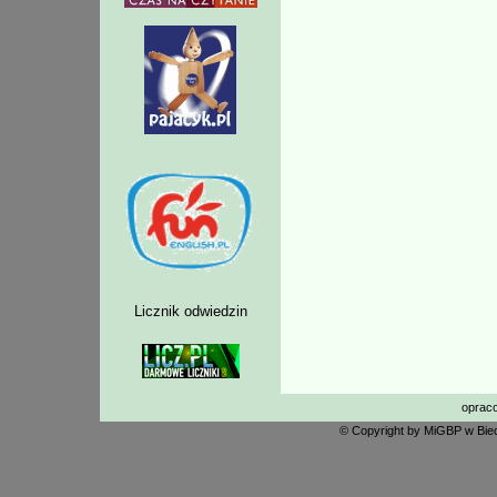
Licznik odwiedzin
oprac
© Copyright by MiGBP w Biec