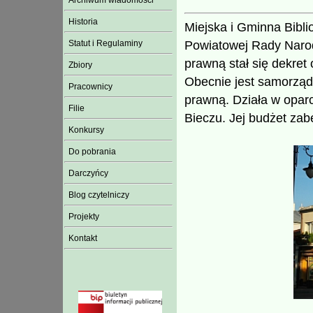
Archiwum wiadomości
Historia
Miejska i Gminna Bibl
Powiatowej Rady Narod
Statut i Regulaminy
prawną stał się dekret 
Zbiory
Obecnie jest samorząd
Pracownicy
prawną. Działa w oparc
Filie
Bieczu. Jej budżet za
Konkursy
Do pobrania
Darczyńcy
Blog czytelniczy
Projekty
Kontakt