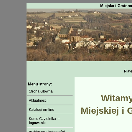
Miejska i Gminna
Piąte
Menu strony:
Strona Główna
Witamy
Aktualności
Miejskiej i
Katalogi on-line
Konto Czytelnika –
logowanie