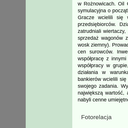
w Rożnowicach. Oil 
symulacyjna o począt
Gracze wcielili się
przedsiębiorców. Dzi
zatrudniali wiertaczy,
sprzedaż wagonów z 
wosk ziemny). Prowad
cen surowców. Inwes
współpracę z innymi 
współpracy w grupie
działania w warun
bankierów wcielili si
swojego zadania. Wyg
największą wartość, 
nabyli cenne umiejętn
Fotorelacja