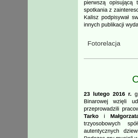
pierwszą opisującą 
spotkania z zainteres
Kalisz podpisywał s
innych publikacji wyd
Fotorelacja
O
23 lutego 2016 r.
gi
Binarowej wzięli u
przeprowadzili pra
Tarko
i
Małgorzat
trzyosobowych spó
autentycznych dziew