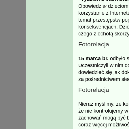
Opowiedział dzieciom 
korzystanie z Internet
temat przestępstw po
konsekwencjach. Dzie
czego z ochotą skorzy
Fotorelacja
15 marca br.
odbyło s
Uczestniczyli w nim d
dowiedzieć się jak do
za pośrednictwem sieci
Fotorelacja
Nieraz myślimy, że kor
że nie kontrolujemy w
zachowań mogą być ba
coraz więcej możliwośc