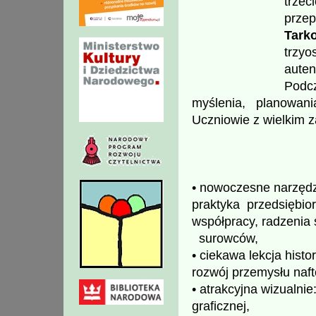
trze
prze
Tark
trzy
auten
Podcz
myślenia, planowan
Uczniowie z wielkim 
• nowoczesne narzędz
praktyka przedsiębio
współpracy, radzenia
surowców,
• ciekawa lekcja hist
rozwój przemysłu naf
• atrakcyjna wizualni
graficznej,