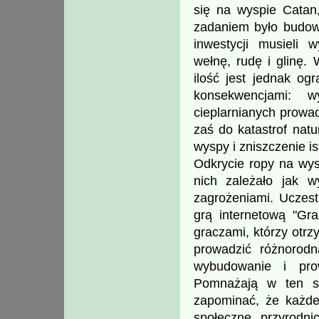
się na wyspie Catan,
zadaniem było budowa
inwestycji musieli 
wełnę, rudę i glinę.
ilość jest jednak og
konsekwencjami: w
cieplarnianych prowa
zaś do katastrof natu
wyspy i zniszczenie is
Odkrycie ropy na wy
nich zależało jak w
zagrożeniami. Uczest
grą internetową "Gr
graczami, którzy otr
prowadzić różnorodn
wybudowanie i pro
Pomnażają w ten s
zapominać, że każde 
społeczne, przyrodni