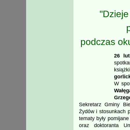
"Dzieje
podczas oku
26 lu
spotk
książk
gorli
W spot
Wałęg
Grzeg
Sekretarz Gminy B
Żydów i stosunkach p
tematy były pomijane 
oraz doktoranta Un