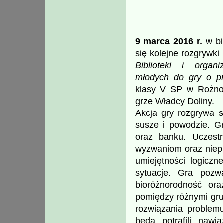
9 marca 2016 r.
w bi
się kolejne rozgrywk
Biblioteki i organ
młodych do gry o pr
klasy V SP w Rożnow
grze Władcy Doliny.
Akcja gry rozgrywa s
susze i powodzie. Gr
oraz banku. Uczestn
wyzwaniom oraz niepr
umiejętności logicz
sytuacje. Gra pozwa
bioróżnorodność or
pomiędzy różnymi gru
rozwiązania problemu
będą potrafili nawi