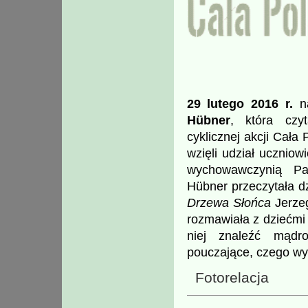
29 lutego 2016 r.
na
Hübner
, która czy
cyklicznej akcji Cała
wzięli udział uczniow
wychowawczynią P
Hübner przeczytała d
Drzewa Słońca
Jerzeg
rozmawiała z dziećmi
niej znaleźć mądro
pouczające, czego wy
Fotorelacja