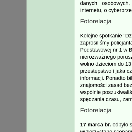
danych osobowych,
Internetu, o cyberprz
Fotorelacja
Kolejne spotkanie "Dz
zaprosiliśmy policjan
Podstawowej nr 1 w B
nierozważnego porusza
wolno dzieciom do 13
przestępstwo i jaka cz
informacji. Ponadto bi
znajomości zasad bez
wspólnie poszukiwali
spędzania czasu, zami
Fotorelacja
17 marca br.
odbyło s
wykorzystano scenari