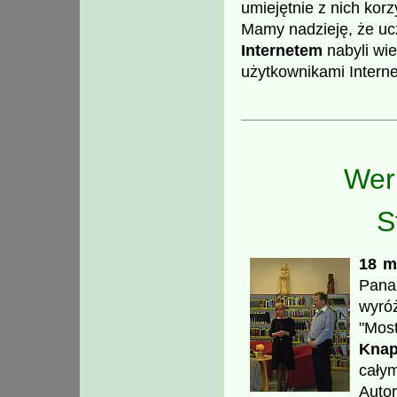
umiejętnie z nich korz
Mamy nadzieję, że uc
Internetem
nabyli wie
użytkownikami Interne
Wer
S
18 m
Pan
wyró
"Mos
Knap
całym
Autor