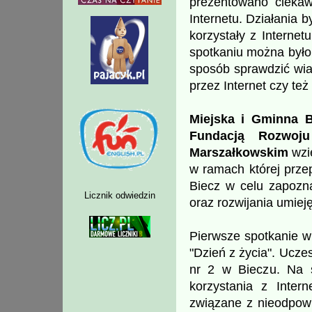
prezentowano ciekaw
Internetu. Działania b
korzystały z Internet
spotkaniu można było 
sposób sprawdzić wia
przez Internet czy też
Miejska i Gminna B
Fundacją Rozwoju
Marszałkowskim
wzię
w ramach której prze
Biecz w celu zapozna
Licznik odwiedzin
oraz rozwijania umiej
Pierwsze spotkanie w
"Dzień z życia". Uczes
nr 2 w Bieczu. Na 
korzystania z Intern
związane z nieodpowi