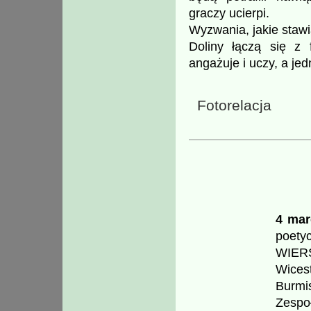
graczy ucierpi.
Wyzwania, jakie staw
Doliny łączą się z 
angażuje i uczy, a je
Fotorelacja
4 mar
poet
WIER
Wice
Burmi
Zespo