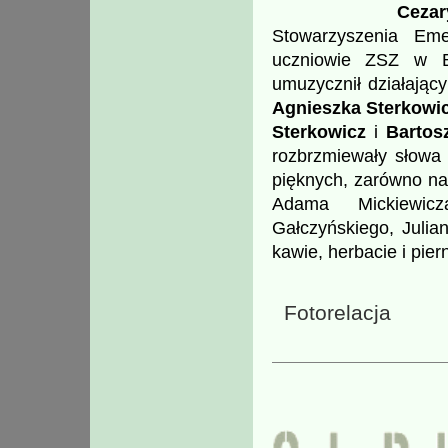
Cezar
Stowarzyszenia Em
uczniowie ZSZ w 
umuzycznił działają
Agnieszka Sterkowi
Sterkowicz
i
Bartos
rozbrzmiewały słowa p
pięknych, zarówno nas
Adama Mickiewic
Gałczyńskiego, Juli
kawie, herbacie i pie
Fotorelacja