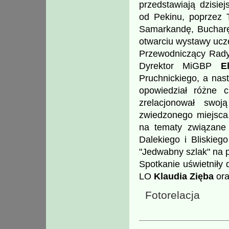
przedstawiają dzisie
od Pekinu, poprzez T
Samarkandę, Bucharę,
otwarciu wystawy ucze
Przewodniczący Rady
Dyrektor MiGBP
E
Pruchnickiego, a nas
opowiedział różne 
zrelacjonował swo
zwiedzonego miejsca
na tematy związane z
Dalekiego i Bliskieg
"Jedwabny szlak" na p
Spotkanie uświetniły 
LO
Klaudia Zięba
ora
Fotorelacja