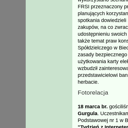
FRSI przeznaczony pr
planujących korzystan
spotkania dowiedzieli
zakupów, na co zwrac
udostępnieniu swoich 
także temat praw kon
Spółdzielczego w Biec
zasady bezpiecznego k
użytkowania karty el
wzbudził zainteresowa
przedstawicielowi ban
herbacie.
Fotorelacja
18 marca br.
gościliś
Gurgula
. Uczestnikam
Podstawowej nr 1 w Bi
"Tydzień z Internet