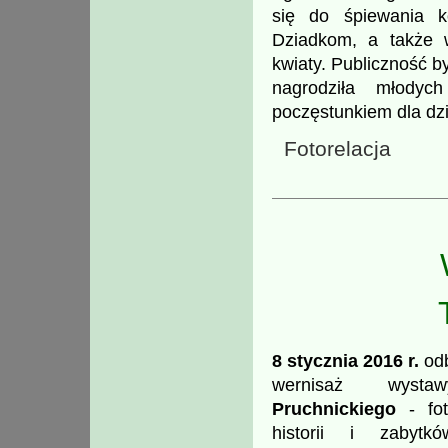
się do śpiewania k
Dziadkom, a także w
kwiaty. Publiczność 
nagrodziła młodyc
poczęstunkiem dla dzi
Fotorelacja
8 stycznia 2016 r.
odb
wernisaż wys
Pruchnickiego
- fot
historii i zabytkó