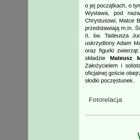
o jej początkach, o tym
Wystawa, pod na
Chrystusowi, Matce B
przedstawiają m.in. 
II, św. Tadeusza Ju
uskrzydlony Adam Mał
oraz figurki zwierzą
składzie
Mateusz M
Założycielem i solis
oficjalnej goście obej
słodki poczęstunek.
Fotorelacja