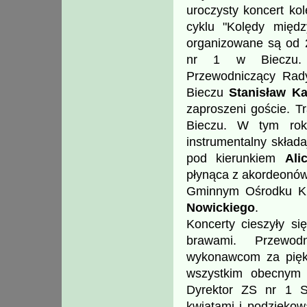
uroczysty koncert kol
cyklu "Kolędy międz
organizowane są od 
nr 1 w Bieczu. W
Przewodniczący Rad
Bieczu
Stanisław Ka
zaproszeni goście. T
Bieczu. W tym roku
instrumentalny skład
pod kierunkiem
Ali
płynąca z akordeonów.
Gminnym Ośrodku Ku
Nowickiego
.
Koncerty cieszyły si
brawami. Przewod
wykonawcom za piękn
wszystkim obecnym 
Dyrektor ZS nr 1 St
kwiatami i podziękow