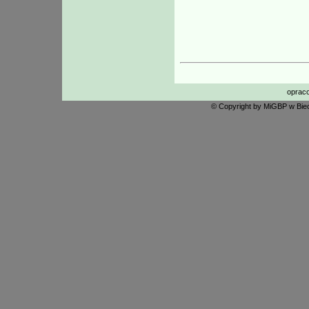
oprac
© Copyright by MiGBP w Biec