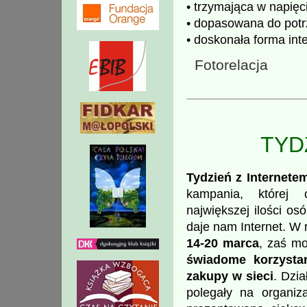
• trzymająca w napięc
• dopasowana do potr
• doskonała forma inte
Fotorelacja
TYD
Tydzień z Internete
kampania, której 
największej ilości os
daje nam Internet. W 
14-20 marca
, zaś m
świadome korzystan
zakupy w sieci
. Dzi
polegały na organiz