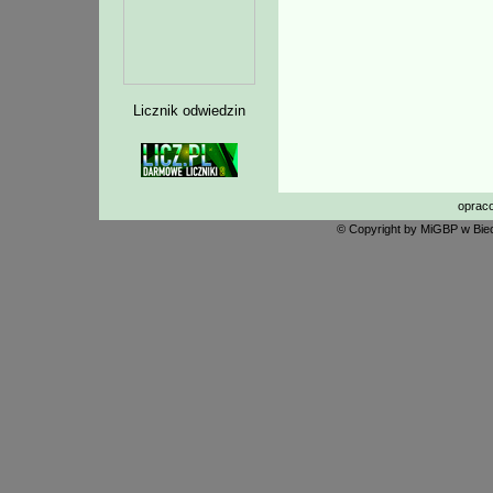
Licznik odwiedzin
oprac
© Copyright by MiGBP w Biec