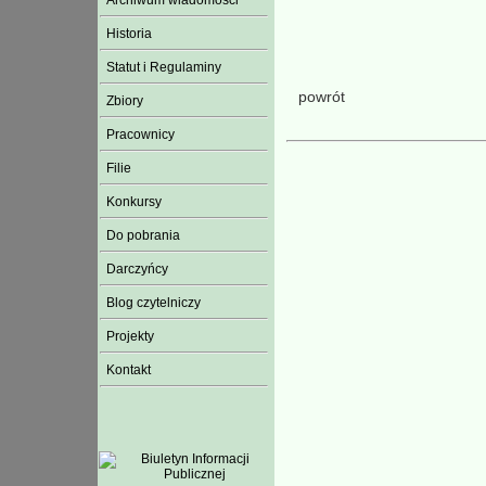
Archiwum wiadomości
Historia
Statut i Regulaminy
powrót
Zbiory
Pracownicy
Filie
Konkursy
Do pobrania
Darczyńcy
Blog czytelniczy
Projekty
Kontakt