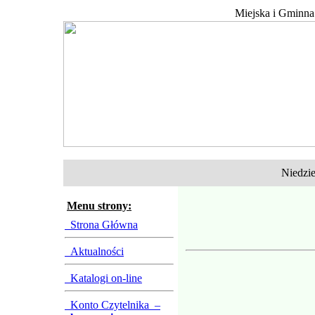
Miejska i Gminna
Niedziel
Menu strony:
Strona Główna
Aktualności
Katalogi on-line
Konto Czytelnika –