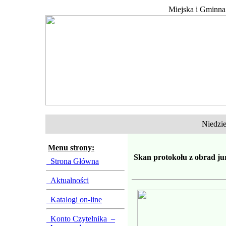
Miejska i Gminna
Niedziel
Menu strony:
Skan protokołu z obrad jur
Strona Główna
Aktualności
Katalogi on-line
Konto Czytelnika –