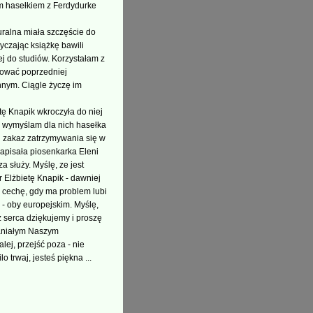
am hasełkiem z Ferdydurke
uralna miała szczęście do
yczając książkę bawili
j do studiów. Korzystałam z
ękować poprzedniej
nnym. Ciągle życzę im
tę Knapik wkroczyła do niej
ze wymyślam dla nich hasełka
i zakaz zatrzymywania się w
 napisała piosenkarka Eleni
 służy. Myślę, ze jest
 Elżbietę Knapik - dawniej
a cechę, gdy ma problem lubi
e - oby europejskim. Myślę,
 serca dziękujemy i proszę
paniałym Naszym
alej, przejść poza - nie
o trwaj, jesteś piękna ...