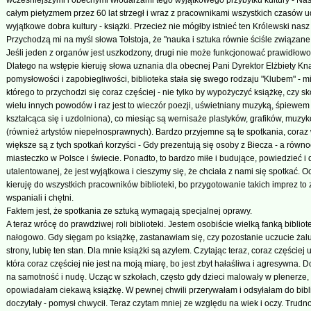
wcześniejszymi i obecnymi włodarzami tego wyjątkowego przybytku kultury - Nasze
całym pietyzmem przez 60 lat strzegł i wraz z pracownikami wszystkich czasów u
wyjątkowe dobra kultury - książki. Przecież nie mógłby istnieć ten Królewski nasz 
Przychodzą mi na myśl słowa Tołstoja, że "nauka i sztuka równie ściśle związane 
Jeśli jeden z organów jest uszkodzony, drugi nie może funkcjonować prawidłowo
Dlatego na wstępie kieruję słowa uznania dla obecnej Pani Dyrektor Elżbiety Knap
pomysłowości i zapobiegliwości, biblioteka stała się swego rodzaju "Klubem" - m
którego to przychodzi się coraz częściej - nie tylko by wypożyczyć książkę, czy sko
wielu innych powodów i raz jest to wieczór poezji, uświetniany muzyką, śpiewem 
kształcąca się i uzdolniona), co miesiąc są wernisaże plastyków, grafików, muzykó
(również artystów niepełnosprawnych). Bardzo przyjemne są te spotkania, coraz
większe są z tych spotkań korzyści - Gdy prezentują się osoby z Biecza - a równ
miasteczko w Polsce i świecie. Ponadto, to bardzo miłe i budujące, powiedzieć i
utalentowanej, że jest wyjątkowa i cieszymy się, że chciała z nami się spotkać.
kieruję do wszystkich pracowników biblioteki, bo przygotowanie takich imprez to 
wspaniali i chętni.
Faktem jest, że spotkania ze sztuką wymagają specjalnej oprawy.
A teraz wrócę do prawdziwej roli biblioteki. Jestem osobiście wielką fanką bibliote
nałogowo. Gdy sięgam po książkę, zastanawiam się, czy pozostanie uczucie żalu
strony, lubię ten stan. Dla mnie książki są azylem. Czytając teraz, coraz częściej
która coraz częściej nie jest na moją miarę, bo jest zbyt hałaśliwa i agresywna. 
na samotność i nudę. Ucząc w szkołach, często gdy dzieci malowały w plenerze,
opowiadałam ciekawą książkę. W pewnej chwili przerywałam i odsyłałam do biblio
doczytały - pomysł chwycił. Teraz czytam mniej ze względu na wiek i oczy. Trudno