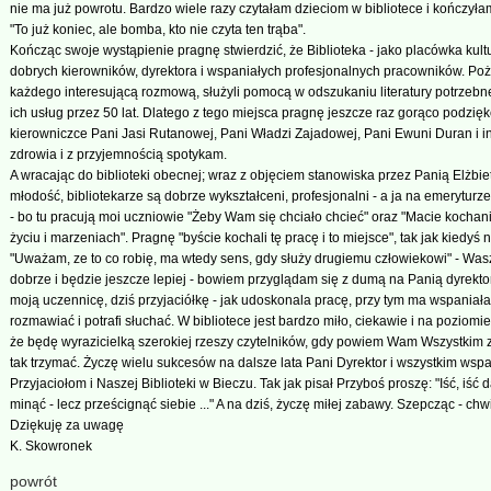
nie ma już powrotu. Bardzo wiele razy czytałam dzieciom w bibliotece i kończył
"To już koniec, ale bomba, kto nie czyta ten trąba".
Kończąc swoje wystąpienie pragnę stwierdzić, że Biblioteka - jako placówka kult
dobrych kierowników, dyrektora i wspaniałych profesjonalnych pracowników. Poż
każdego interesującą rozmową, służyli pomocą w odszukaniu literatury potrzebne
ich usług przez 50 lat. Dlatego z tego miejsca pragnę jeszcze raz gorąco podzi
kierowniczce Pani Jasi Rutanowej, Pani Władzi Zajadowej, Pani Ewuni Duran i i
zdrowia i z przyjemnością spotykam.
A wracając do biblioteki obecnej; wraz z objęciem stanowiska przez Panią Elżbie
młodość, bibliotekarze są dobrze wykształceni, profesjonalni - a ja na emerytur
- bo tu pracują moi uczniowie "Żeby Wam się chciało chcieć" oraz "Macie kochan
życiu i marzeniach". Pragnę "byście kochali tę pracę i to miejsce", tak jak kiedyś
"Uważam, ze to co robię, ma wtedy sens, gdy służy drugiemu człowiekowi" - Wasza
dobrze i będzie jeszcze lepiej - bowiem przyglądam się z dumą na Panią dyrektor
moją uczennicę, dziś przyjaciółkę - jak udoskonala pracę, przy tym ma wspaniał
rozmawiać i potrafi słuchać. W bibliotece jest bardzo miło, ciekawie i na poziomi
że będę wyrazicielką szerokiej rzeszy czytelników, gdy powiem Wam Wszystkim z
tak trzymać. Życzę wielu sukcesów na dalsze lata Pani Dyrektor i wszystkim ws
Przyjaciołom i Naszej Biblioteki w Bieczu. Tak jak pisał Przyboś proszę: "Iść, iść d
minąć - lecz prześcignąć siebie ..." A na dziś, życzę miłej zabawy. Szepcząc - chwil
Dziękuję za uwagę
K. Skowronek
powrót