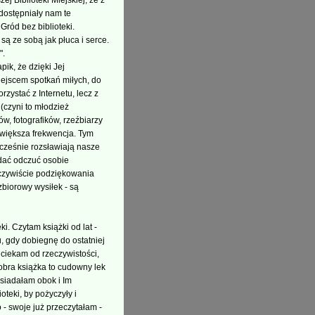
j Biblioteki Miejskiej, że z
dostępniały nam te
Gród bez biblioteki.
są ze sobą jak płuca i serce.
".
ik, że dzięki Jej
iejscem spotkań miłych, do
rzystać z Internetu, lecz z
(czyni to młodzież
w, fotografików, rzeźbiarzy
 większa frekwencja. Tym
ocześnie rozsławiają nasze
 dać odczuć osobie
 Oczywiście podziękowania
zbiorowy wysiłek - są
ki. Czytam książki od lat -
, gdy dobiegnę do ostatniej
 uciekam od rzeczywistości,
Dobra książka to cudowny lek
 siadałam obok i Im
teki, by pożyczyły i
 - swoje już przeczytałam -