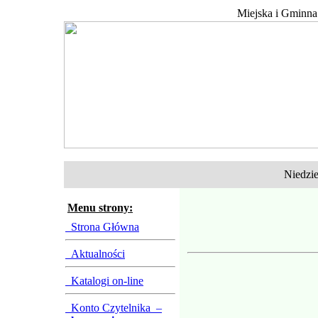
Miejska i Gminna
Niedziel
Menu strony:
Strona Główna
Aktualności
Katalogi on-line
Konto Czytelnika –