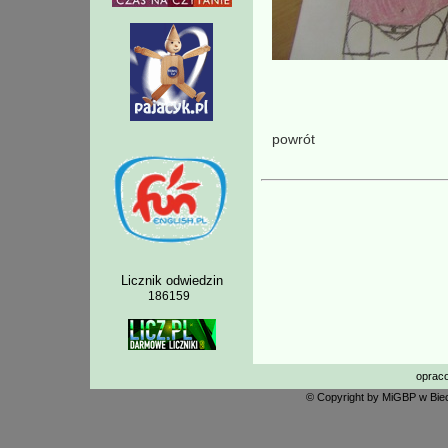
powrót
Licznik odwiedzin
186159
oprac
© Copyright by MiGBP w Biec