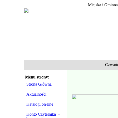
Miejska i Gminna
Czwartek
Menu strony:
Strona Główna
Aktualności
Katalogi on-line
Konto Czytelnika –